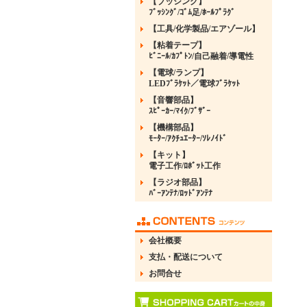
【ブッシング】
ﾌﾞｯｼﾝｸﾞ/ｺﾞﾑ足/ﾎｰﾙﾌﾟﾗｸﾞ
【工具/化学製品/エアゾール】
【粘着テープ】
ﾋﾞﾆｰﾙ/ｶﾌﾟﾄﾝ/自己融着/導電性
【電球/ランプ】
LEDﾌﾞﾗｹｯﾄ／電球ﾌﾞﾗｹｯﾄ
【音響部品】
ｽﾋﾟｰｶｰ/ﾏｲｸ/ﾌﾞｻﾞｰ
【機構部品】
ﾓｰﾀｰ/ｱｸﾁｭｴｰﾀｰ/ｿﾚﾉｲﾄﾞ
【キット】
電子工作/ﾛﾎﾞｯﾄ工作
【ラジオ部品】
ﾊﾞｰｱﾝﾃﾅ/ﾛｯﾄﾞｱﾝﾃﾅ
会社概要
支払・配送について
お問合せ