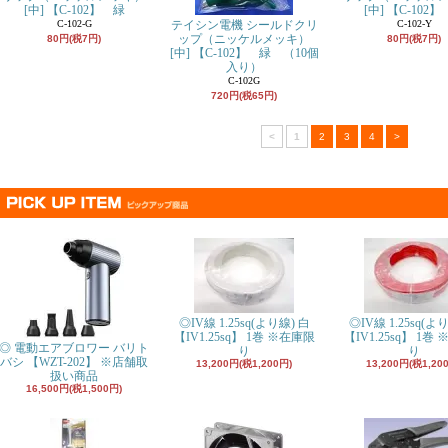
[中] 【C-102】 緑
[中] 【C-102
C-102-G
テイシン電機 シールドクリ
C-102-Y
ップ（ニッケルメッキ）
80円(税7円)
80円(税7円)
[中] 【C-102】 緑 （10個
入り）
C-102G
720円(税65円)
<
1
2
3
4
>
◎IV線 1.25sq(より線) 白
◎IV線 1.25sq(よ
【IV1.25sq
】 1巻 ※在庫限
【IV1.25sq
】 1巻 
◎ 電動エアブロワー バリト
り
り
バシ 【WZT-202】 ※店舗取
13,200円(税1,200円)
13,200円(税1,20
扱い商品
16,500円(税1,500円)