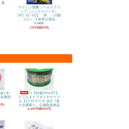
】 黄
テイシン電機 シールドクリ
ップ（ニッケルメッキ）
[中] 【C-102】 黄 （10個
入り） ※取寄せ商品
C-102Y
720円(税65円)
り線) 赤
◎【特価50%OFF】
※在庫限
ビニルキャプタイヤケーブ
ル【VCTF 0.3×3C 灰】 1巻
0円)
※在庫限り、店舗取扱商品
4,400円(税400円)