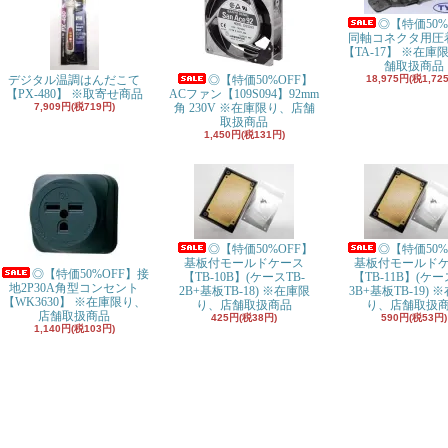
◎【特価50%
同軸コネクタ用圧
【TA-17】 ※在庫
舗取扱商品
デジタル温調はんだこて
◎【特価50%OFF】
18,975円(税1,72
【PX-480】 ※取寄せ商品
ACファン【109S094】92mm
7,909円(税719円)
角 230V ※在庫限り、店舗
取扱商品
1,450円(税131円)
◎【特価50%OFF】
◎【特価50%
基板付モールドケース
基板付モールド
◎【特価50%OFF】接
【TB-10B】(ケースTB-
【TB-11B】(ケー
地2P30A角型コンセント
2B+基板TB-18) ※在庫限
3B+基板TB-19) 
【WK3630】 ※在庫限り、
り、店舗取扱商品
り、店舗取扱
店舗取扱商品
425円(税38円)
590円(税53円)
1,140円(税103円)