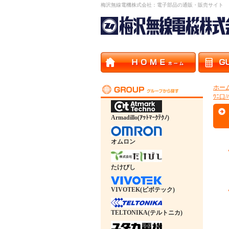
梅沢無線電機株式会社：電子部品の通販・販売サイト
ホー
ﾜﾆ口/ﾊ
Armadillo(ｱｯﾄﾏｰｸﾃｸﾉ)
オムロン
たけびし
VIVOTEK(ビボテック)
TELTONIKA(テルトニカ)