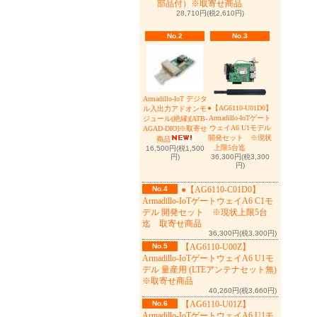
部品付）※取寄せ商品
28,710円(税2,610円)
No.2
No.3
Armadillo-IoT デジタ
●【AG6110-U01D0】
ル入出力アドオンモ
Armadillo-IoTゲート
ジュール(絶縁)[ATB-
ウェイA6 U1モデル
AGAD-DIO]※取寄せ
開発セット ※現状
商品
上限5台迄
16,500円(税1,500
36,300円(税3,300
円)
円)
No.4
●【AG6110-C01D0】
Armadillo-IoTゲートウェイA6 C1モ
デル 開発セット ※現状上限5台
迄 取寄せ商品
36,300円(税3,300円)
No.5
【AG6110-U00Z】
Armadillo-IoTゲートウェイA6 U1モ
デル 量産用 (LTEアンテナセット無)
※取寄せ商品
40,260円(税3,660円)
No.6
【AG6110-U01Z】
Armadillo-IoTゲートウェイA6 U1モ