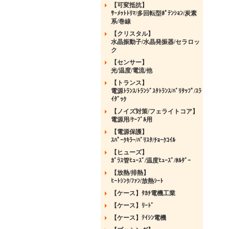
【可変抵抗】
ｻｰﾒｯﾄﾄﾘﾏ/多回転型ﾎﾟﾃﾝｼｮﾝ/炭素
系/巻線
【クリスタル】
水晶振動子/水晶発振器/セラロッ
ク
【センサー】
光/温度/電流/他
【トランス】
電源ﾄﾗﾝｽ/ﾄﾗﾝｼﾞｽﾀﾄﾗﾝｽ/ﾊﾞﾘﾀｯﾌﾟ/ｽﾗ
ｲﾀﾞｯｸ
【ノイズ対策/フェライトコア】
電源用/ｹｰﾌﾞﾙ用
【電源保護】
ｽﾊﾟｰｸｷﾗｰ/ﾊﾞﾘｽﾀ/ﾁｮｰｸｺｲﾙ
【ヒューズ】
ｶﾞﾗｽ管ﾋｭｰｽﾞ/温度ﾋｭｰｽﾞ/ﾎﾙﾀﾞｰ
【放熱/排熱】
ﾋｰﾄｼﾝｸ/ﾌｧﾝ/放熱ｼｰﾄ
【ケース】ﾀｶﾁ電機工業
【ケース】ﾘｰﾄﾞ
【ケース】ﾃｲｼﾝ電機