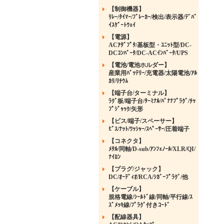
【制御機器】
ﾘﾚｰ/ﾀｲﾏｰ/ﾌﾞﾚｰｶｰ/検出/表示器/ﾃﾞﾊﾞ
ｲｽｹﾞｰﾄｳｪｲ
【電源】
ACｱﾀﾞﾌﾟﾀ/基板型・ﾕﾆｯﾄ型/DC-
DCｺﾝﾊﾞｰﾀ/DC-ACｲﾝﾊﾞｰﾀ/UPS
【電池/電池ホルダー】
産業用ﾊﾞｯﾃﾘｰ/充電器/太陽電池/ｱﾙ
ｶﾘ/ﾘﾁｳﾑ
【端子台/ターミナル】
ﾗｸﾞ板/端子台/ﾀｰﾐﾅﾙ/ﾊﾞﾅﾅﾌﾟﾗｸﾞ/ﾁｯ
ﾌﾟｼﾞｬｯｸ/矢形
【ビス/端子/スペーサー】
ﾋﾞｽ/ﾅｯﾄ/ﾜｯｼｬｰ/ｽﾍﾟｰｻｰ/圧着端子
【コネクタ】
ﾒﾀﾙ/同軸/D-sub/ｱﾝﾌｪﾉｰﾙ/XLR/QI/
ﾅｲﾛﾝ
【プラグ/ジャック】
DC/ｵｰﾃﾞｨｵ/RCA/ｼｶﾞｰﾌﾟﾗｸﾞ/他
【ケーブル】
規格電線/ｼｰﾙﾄﾞ線/同軸/平行線/ｽ
ｽﾞﾒｯｷ線/ﾌﾟﾗｸﾞ付きｺｰﾄﾞ
【配線器具】