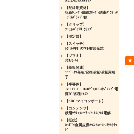
ACｺﾝｾﾝﾄ/OAﾀｯﾌﾟ
【配線用資材】
収縮ﾁｭｰﾌﾞ/編線ｽﾘｰﾌﾞ/結束ﾊﾞﾝﾄﾞ/ｹ
ｰﾌﾞﾙｸﾞﾗﾝﾄﾞ/他
【クリップ】
ﾜﾆ口/ﾊﾞｯﾃﾘｰｸﾘｯﾌﾟ
【測定器】
【スイッチ】
ﾄｸﾞﾙ/押ﾎﾞﾀﾝ/ﾏｲｸﾛ/照光式
【ツマミ】
ﾒﾀﾙ/ﾓｰﾙﾄﾞ
【基板関連】
ﾕﾆﾊﾞｰｻﾙ基板/変換基板/基板用端
子
【半導体】
Tr・FET・Di/ﾛｼﾞｯｸIC/ｵﾍﾟｱﾝﾌﾟ/電
源IC/各種ﾏｲｺﾝ
【SBC/マイコンボード】
【コンデンサ】
積層ｾﾗﾐｯｸ/ﾏｲﾗｰ/ﾌｨﾙﾑ/ｱﾙﾐ電解
【抵抗】
ｶｰﾎﾞﾝ/金属皮膜/ｾﾒﾝﾄ/ﾎｰﾛｰ/ﾒﾀﾙｸﾗｯ
ﾄﾞ