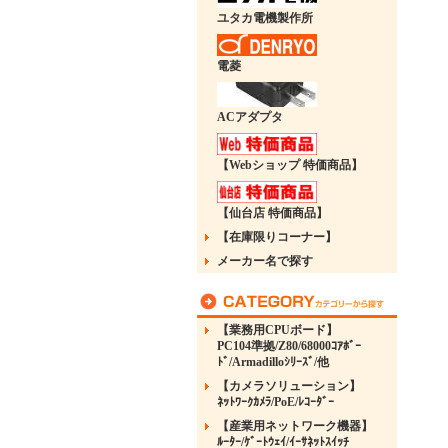
ユタカ電機製作所
電菱
ACアダプタ
【Webショップ 特価商品】
【仙台店 特価商品】
【在庫限りコーナー】
メーカー名で探す
【業務用CPUボード】
PC104準拠/Z80/68000ｺｱﾎﾞｰ
ﾄﾞ/Armadilloｼﾘｰｽﾞ/他
【カメラソリューション】
ﾈｯﾄﾜｰｸｶﾒﾗ/PoE/ﾚｺｰﾀﾞｰ
【産業用ネットワーク機器】
ﾙｰﾀｰ/ｹﾞｰﾄｳｪｲ/ｲｰｻﾈｯﾄｽｲｯﾁ