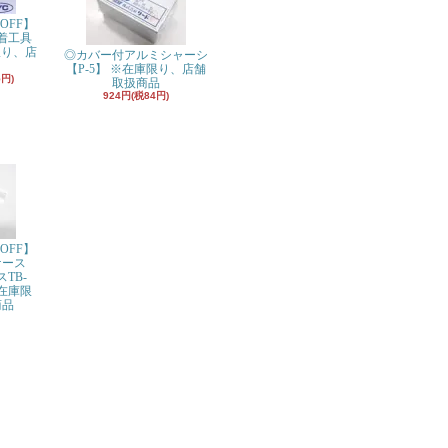
OFF】
着工具
限り、店
◎カバー付アルミシャーシ
【P-5】 ※在庫限り、店舗
5円)
取扱商品
924円(税84円)
OFF】
ケース
スTB-
※在庫限
商品