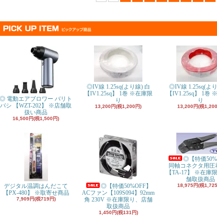
◎IV線 1.25sq(より線) 白
◎IV線 1.25sq(よ
【IV1.25sq
】 1巻 ※在庫限
【IV1.25sq
】 1巻 
◎ 電動エアブロワー バリト
り
り
バシ 【WZT-202】 ※店舗取
13,200円(税1,200円)
13,200円(税1,20
扱い商品
16,500円(税1,500円)
◎【特価50%
同軸コネクタ用圧
【TA-17】 ※在庫
舗取扱商品
デジタル温調はんだこて
◎【特価50%OFF】
18,975円(税1,72
【PX-480】 ※取寄せ商品
ACファン【109S094】92mm
7,909円(税719円)
角 230V ※在庫限り、店舗
取扱商品
1,450円(税131円)