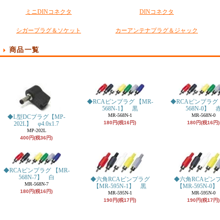
ミニDINコネクタ
DINコネクタ
シガープラグ＆ソケット
カーアンテナプラグ＆ジャック
商品一覧
◆RCAピンプラグ 【MR-
◆RCAピンプラグ 
568N-1】 黒
568N-0】 
MR-568N-1
MR-568N-0
◆L型DCプラグ【MP-
180円(税16円)
180円(税16円)
202L】 φ4.0x1.7
MP-202L
400円(税36円)
◆RCAピンプラグ 【MR-
568N-7】 白
◆六角RCAピンプラグ
◆六角RCAピン
MR-568N-7
【MR-595N-1】 黒
【MR-595N-0
180円(税16円)
MR-595N-1
MR-595N-0
190円(税17円)
190円(税17円)