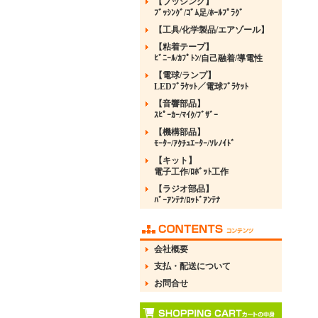
【ブッシング】
ﾌﾞｯｼﾝｸﾞ/ｺﾞﾑ足/ﾎｰﾙﾌﾟﾗｸﾞ
【工具/化学製品/エアゾール】
【粘着テープ】
ﾋﾞﾆｰﾙ/ｶﾌﾟﾄﾝ/自己融着/導電性
【電球/ランプ】
LEDﾌﾞﾗｹｯﾄ／電球ﾌﾞﾗｹｯﾄ
【音響部品】
ｽﾋﾟｰｶｰ/ﾏｲｸ/ﾌﾞｻﾞｰ
【機構部品】
ﾓｰﾀｰ/ｱｸﾁｭｴｰﾀｰ/ｿﾚﾉｲﾄﾞ
【キット】
電子工作/ﾛﾎﾞｯﾄ工作
【ラジオ部品】
ﾊﾞｰｱﾝﾃﾅ/ﾛｯﾄﾞｱﾝﾃﾅ
会社概要
支払・配送について
お問合せ