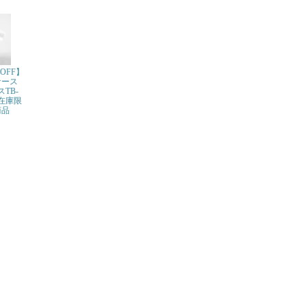
OFF】
ケース
スTB-
※在庫限
商品