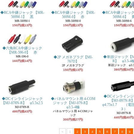
◆RCA中継ジャック 【MR-
◆RCA中継ジャック 【MR-
◆RCA中継ジャック
569M-1】 黒
569M-0】 赤
569M-6】 
MR-569M-1
MR-569M-0
MR-569M-6
150円(税13円)
150円(税13円)
150円(税13円)
◆六角RCA中継ジャック
【MR-596-0】 赤
MR-596-0
◆単頭ジャック【MJ-
◆2P メガネプラグ【MI-
R】 φ3.5-4
160円(税14円)
767D】
単頭ジャック φ3.5
2P メガネプラグ
380円(税34円)
150円(税13円)
◆DCインライン
◆DCインラインジャック
◆パネルマウント用 4-COM
【MJ-097N-
【MJ-078N-R】 φ5.5x2.5
ジャック【MJ-079-R】
φ4.75x1.7 （
φ3.5-4極
MJ-078N-R
３）
パネルマウント用 4-COMジャ
480円(税43円)
MJ-097N-R
ック
440円(税40円)
300円(税27円)
<
1
2
3
4
5
6
7
8
9