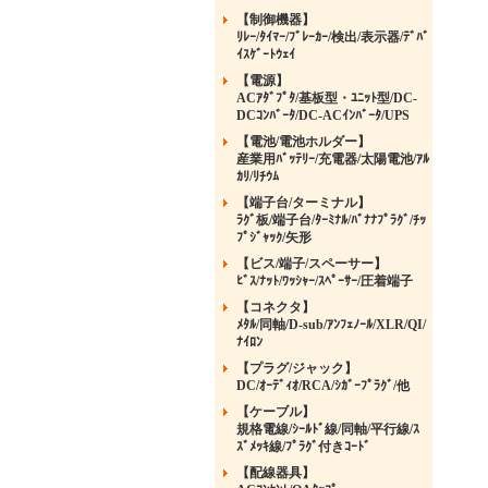
【制御機器】
ﾘﾚｰ/ﾀｲﾏｰ/ﾌﾞﾚｰｶｰ/検出/表示器/ﾃﾞﾊﾞ
ｲｽｹﾞｰﾄｳｪｲ
【電源】
ACｱﾀﾞﾌﾟﾀ/基板型・ﾕﾆｯﾄ型/DC-
DCｺﾝﾊﾞｰﾀ/DC-ACｲﾝﾊﾞｰﾀ/UPS
【電池/電池ホルダー】
産業用ﾊﾞｯﾃﾘｰ/充電器/太陽電池/ｱﾙ
ｶﾘ/ﾘﾁｳﾑ
【端子台/ターミナル】
ﾗｸﾞ板/端子台/ﾀｰﾐﾅﾙ/ﾊﾞﾅﾅﾌﾟﾗｸﾞ/ﾁｯ
ﾌﾟｼﾞｬｯｸ/矢形
【ビス/端子/スペーサー】
ﾋﾞｽ/ﾅｯﾄ/ﾜｯｼｬｰ/ｽﾍﾟｰｻｰ/圧着端子
【コネクタ】
ﾒﾀﾙ/同軸/D-sub/ｱﾝﾌｪﾉｰﾙ/XLR/QI/
ﾅｲﾛﾝ
【プラグ/ジャック】
DC/ｵｰﾃﾞｨｵ/RCA/ｼｶﾞｰﾌﾟﾗｸﾞ/他
【ケーブル】
規格電線/ｼｰﾙﾄﾞ線/同軸/平行線/ｽ
ｽﾞﾒｯｷ線/ﾌﾟﾗｸﾞ付きｺｰﾄﾞ
【配線器具】