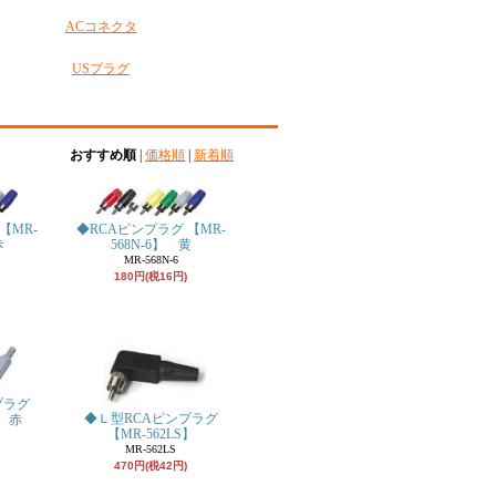
ACコネクタ
USプラグ
おすすめ順
|
価格順
|
新着順
【MR-
◆RCAピンプラグ 【MR-
赤
568N-6】 黄
MR-568N-6
180円(税16円)
プラグ
◆Ｌ型RCAピンプラグ
】 赤
【MR-562LS】
MR-562LS
470円(税42円)