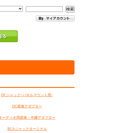
検索
DCジャック<パネルマウント用>
DC変換アダプター
オーディオ用変換・中継アダプター
RCAジャックターミナル