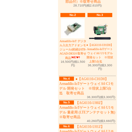
部品付）※取寄せ商品
28,710円(税2,610円)
No.2
No.3
Armadillo-IoT デジタ
●【AG6110-U01D0】
ル入出力アドオンモ
Armadillo-IoTゲート
ジュール(絶縁)[ATB-
ウェイA6 U1モデル
AGAD-DIO]※取寄せ
開発セット ※現状
商品
上限5台迄
16,500円(税1,500
36,300円(税3,300
円)
円)
No.4
●【AG6110-C01D0】
Armadillo-IoTゲートウェイA6 C1モ
デル 開発セット ※現状上限5台
迄 取寄せ商品
36,300円(税3,300円)
No.5
【AG6110-U00Z】
Armadillo-IoTゲートウェイA6 U1モ
デル 量産用 (LTEアンテナセット無)
※取寄せ商品
40,260円(税3,660円)
No.6
【AG6110-U01Z】
Armadillo-IoTゲートウェイA6 U1モ