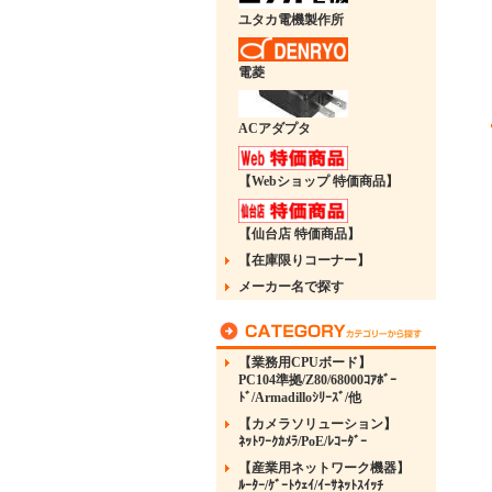
ユタカ電機製作所
電菱
ACアダプタ
【Webショップ 特価商品】
【仙台店 特価商品】
【在庫限りコーナー】
メーカー名で探す
【業務用CPUボード】
PC104準拠/Z80/68000ｺｱﾎﾞｰ
ﾄﾞ/Armadilloｼﾘｰｽﾞ/他
【カメラソリューション】
ﾈｯﾄﾜｰｸｶﾒﾗ/PoE/ﾚｺｰﾀﾞｰ
【産業用ネットワーク機器】
ﾙｰﾀｰ/ｹﾞｰﾄｳｪｲ/ｲｰｻﾈｯﾄｽｲｯﾁ