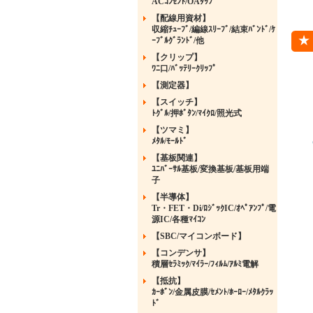
ACｺﾝｾﾝﾄ/OAﾀｯﾌﾟ
【配線用資材】
収縮ﾁｭｰﾌﾞ/編線ｽﾘｰﾌﾞ/結束ﾊﾞﾝﾄﾞ/ｹ
ｰﾌﾞﾙｸﾞﾗﾝﾄﾞ/他
【クリップ】
ﾜﾆ口/ﾊﾞｯﾃﾘｰｸﾘｯﾌﾟ
【測定器】
【スイッチ】
ﾄｸﾞﾙ/押ﾎﾞﾀﾝ/ﾏｲｸﾛ/照光式
【ツマミ】
ﾒﾀﾙ/ﾓｰﾙﾄﾞ
【基板関連】
ﾕﾆﾊﾞｰｻﾙ基板/変換基板/基板用端
子
【半導体】
Tr・FET・Di/ﾛｼﾞｯｸIC/ｵﾍﾟｱﾝﾌﾟ/電
源IC/各種ﾏｲｺﾝ
【SBC/マイコンボード】
【コンデンサ】
積層ｾﾗﾐｯｸ/ﾏｲﾗｰ/ﾌｨﾙﾑ/ｱﾙﾐ電解
【抵抗】
ｶｰﾎﾞﾝ/金属皮膜/ｾﾒﾝﾄ/ﾎｰﾛｰ/ﾒﾀﾙｸﾗｯ
ﾄﾞ