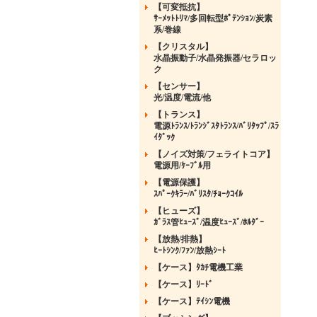
【可変抵抗】
ｻｰﾒｯﾄﾄﾘﾏ/多回転型ﾎﾟﾃﾝｼｮﾝ/炭素
系/巻線
【クリスタル】
水晶振動子/水晶発振器/セラロッ
ク
【センサー】
光/温度/電流/他
【トランス】
電源ﾄﾗﾝｽ/ﾄﾗﾝｼﾞｽﾀﾄﾗﾝｽ/ﾊﾞﾘﾀｯﾌﾟ/ｽﾗ
ｲﾀﾞｯｸ
【ノイズ対策/フェライトコア】
電源用/ｹｰﾌﾞﾙ用
【電源保護】
ｽﾊﾟｰｸｷﾗｰ/ﾊﾞﾘｽﾀ/ﾁｮｰｸｺｲﾙ
【ヒューズ】
ｶﾞﾗｽ管ﾋｭｰｽﾞ/温度ﾋｭｰｽﾞ/ﾎﾙﾀﾞｰ
【放熱/排熱】
ﾋｰﾄｼﾝｸ/ﾌｧﾝ/放熱ｼｰﾄ
【ケース】ﾀｶﾁ電機工業
【ケース】ﾘｰﾄﾞ
【ケース】ﾃｲｼﾝ電機