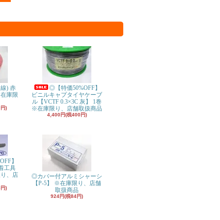
り線) 赤
◎【特価50%OFF】
※在庫限
ビニルキャプタイヤケーブ
ル【VCTF 0.3×3C 灰】 1巻
0円)
※在庫限り、店舗取扱商品
4,400円(税400円)
OFF】
着工具
限り、店
◎カバー付アルミシャーシ
【P-5】 ※在庫限り、店舗
5円)
取扱商品
924円(税84円)