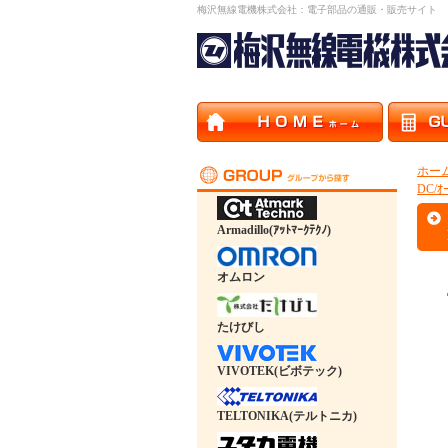
梅沢無線電機株式会社：電子部品の通販・販売サイト
ホー
DC/ｵ
Armadillo(ｱｯﾄﾏｰｸﾃｸﾉ)
オムロン
たけびし
VIVOTEK(ビボテック)
TELTONIKA(テルトニカ)