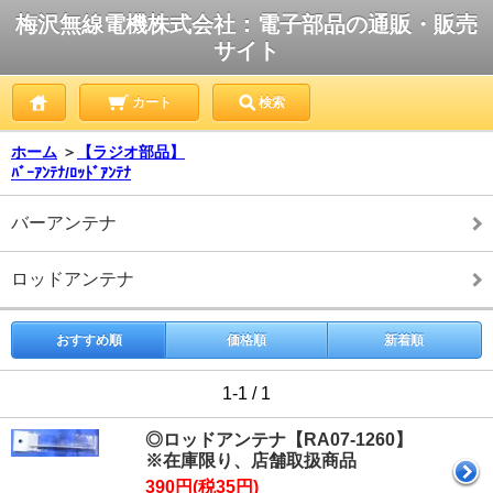
梅沢無線電機株式会社：電子部品の通販・販売
サイト
カート
検索
ホーム
＞
【ラジオ部品】
ﾊﾞｰｱﾝﾃﾅ/ﾛｯﾄﾞｱﾝﾃﾅ
バーアンテナ
ロッドアンテナ
おすすめ順
価格順
新着順
1-1 / 1
◎ロッドアンテナ【RA07-1260】
※在庫限り、店舗取扱商品
390円(税35円)