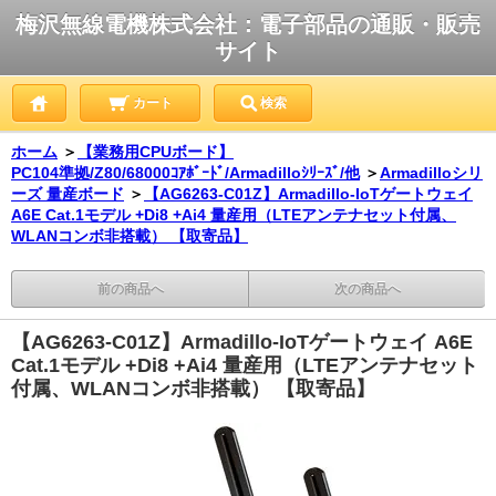
梅沢無線電機株式会社：電子部品の通販・販売
サイト
カート
検索
ホーム
＞
【業務用CPUボード】
PC104準拠/Z80/68000ｺｱﾎﾞｰﾄﾞ/Armadilloｼﾘｰｽﾞ/他
＞
Armadilloシリ
ーズ 量産ボード
＞
【AG6263-C01Z】Armadillo-IoTゲートウェイ
A6E Cat.1モデル +Di8 +Ai4 量産用（LTEアンテナセット付属、
WLANコンボ非搭載） 【取寄品】
前の商品へ
次の商品へ
【AG6263-C01Z】Armadillo-IoTゲートウェイ A6E
Cat.1モデル +Di8 +Ai4 量産用（LTEアンテナセット
付属、WLANコンボ非搭載） 【取寄品】