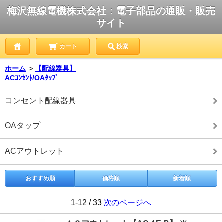
梅沢無線電機株式会社：電子部品の通販・販売
サイト
カート
検索
ホーム
＞
【配線器具】
ACｺﾝｾﾝﾄ/OAﾀｯﾌﾟ
コンセント配線器具
OAタップ
ACアウトレット
おすすめ順
価格順
新着順
1-12 / 33
次のページへ