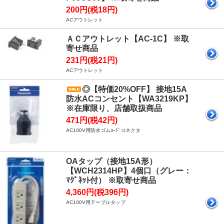
200円(税18円)
ACアウトレット
ＡＣアウトレット【AC-1C】 ※取
寄せ商品
231円(税21円)
ACアウトレット
◎【特価20%OFF】 接地15A
防水ACコンセント【WA3219KP】
※在庫限り、店舗取扱商品
471円(税42円)
AC100V用防水ゴムｺｰﾄﾞコネクタ
OAタップ（接地15A形）
【WCH2314HP】4個口（グレー：
ﾏｸﾞﾈｯﾄ付） ※取寄せ商品
4,360円(税396円)
AC100V用テーブルタップ