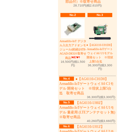
部品付）※取寄せ商品
28,710円(税2,610円)
No.2
No.3
Armadillo-IoT デジタ
●【AG6110-U01D0】
ル入出力アドオンモ
Armadillo-IoTゲート
ジュール(絶縁)[ATB-
ウェイA6 U1モデル
AGAD-DIO]※取寄せ
開発セット ※現状
商品
上限5台迄
16,500円(税1,500
36,300円(税3,300
円)
円)
No.4
●【AG6110-C01D0】
Armadillo-IoTゲートウェイA6 C1モ
デル 開発セット ※現状上限5台
迄 取寄せ商品
36,300円(税3,300円)
No.5
【AG6110-U00Z】
Armadillo-IoTゲートウェイA6 U1モ
デル 量産用 (LTEアンテナセット無)
※取寄せ商品
40,260円(税3,660円)
No.6
【AG6110-U01Z】
Armadillo-IoTゲートウェイA6 U1モ