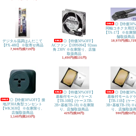
◎【特価50%
同軸コネクタ用圧
【TA-17】 ※在庫
舗取扱商品
デジタル温調はんだこて
◎【特価50%OFF】
18,975円(税1,72
【PX-480】 ※取寄せ商品
ACファン【109S094】92mm
7,909円(税719円)
角 230V ※在庫限り、店舗
取扱商品
1,450円(税131円)
◎【特価50%OFF】
◎【特価50%
基板付モールドケース
基板付モールド
◎【特価50%OFF】接
【TB-10B】(ケースTB-
【TB-11B】(ケー
地2P30A角型コンセント
2B+基板TB-18) ※在庫限
3B+基板TB-19) 
【WK3630】 ※在庫限り、
り、店舗取扱商品
り、店舗取扱
店舗取扱商品
425円(税38円)
590円(税53円)
1,140円(税103円)