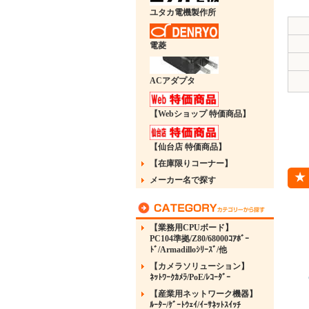
ユタカ電機製作所
電菱
ACアダプタ
【Webショップ 特価商品】
【仙台店 特価商品】
【在庫限りコーナー】
メーカー名で探す
【業務用CPUボード】
PC104準拠/Z80/68000ｺｱﾎﾞｰ
ﾄﾞ/Armadilloｼﾘｰｽﾞ/他
【カメラソリューション】
ﾈｯﾄﾜｰｸｶﾒﾗ/PoE/ﾚｺｰﾀﾞｰ
【産業用ネットワーク機器】
ﾙｰﾀｰ/ｹﾞｰﾄｳｪｲ/ｲｰｻﾈｯﾄｽｲｯﾁ