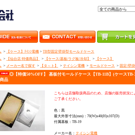
ム
>
【ケース】ﾃｲｼﾝ電機
>
TB型固定壁掛型モールドケース
ム
>
【仙台店 特価商品】
>
【ケース/基板/ラグ板/冷却】
>
【ケース】
ム
>
メーカー名で探す
>
【タ～ト】
>
テイシン電機
>
モールドケース
>
固定/壁
◎【特価50%OFF】 基板付モールドケース【TB-11B】(ケースTB-
商品
こちらは店舗取扱商品のため、店舗の販売状況に
ご了承ください。
色：黒
最大外形寸法(mm)：70(W)x40(H)x107(D)
付属基板：TB-19
メーカー名：
テイシン電機