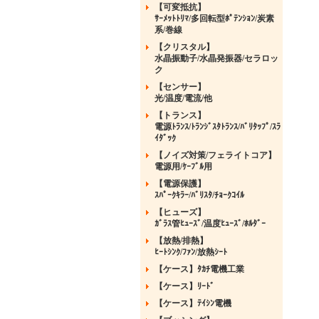
【可変抵抗】
ｻｰﾒｯﾄﾄﾘﾏ/多回転型ﾎﾟﾃﾝｼｮﾝ/炭素
系/巻線
【クリスタル】
水晶振動子/水晶発振器/セラロッ
ク
【センサー】
光/温度/電流/他
【トランス】
電源ﾄﾗﾝｽ/ﾄﾗﾝｼﾞｽﾀﾄﾗﾝｽ/ﾊﾞﾘﾀｯﾌﾟ/ｽﾗ
ｲﾀﾞｯｸ
【ノイズ対策/フェライトコア】
電源用/ｹｰﾌﾞﾙ用
【電源保護】
ｽﾊﾟｰｸｷﾗｰ/ﾊﾞﾘｽﾀ/ﾁｮｰｸｺｲﾙ
【ヒューズ】
ｶﾞﾗｽ管ﾋｭｰｽﾞ/温度ﾋｭｰｽﾞ/ﾎﾙﾀﾞｰ
【放熱/排熱】
ﾋｰﾄｼﾝｸ/ﾌｧﾝ/放熱ｼｰﾄ
【ケース】ﾀｶﾁ電機工業
【ケース】ﾘｰﾄﾞ
【ケース】ﾃｲｼﾝ電機