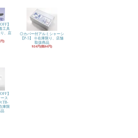
OFF】
着工具
限り、店
◎カバー付アルミシャーシ
【P-5】 ※在庫限り、店舗
5円)
取扱商品
924円(税84円)
OFF】
ケース
スTB-
※在庫限
商品