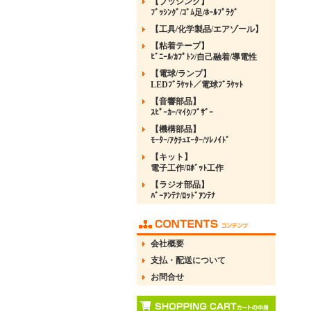
【ブッシング】
ﾌﾞｯｼﾝｸﾞ/ｺﾞﾑ足/ﾎｰﾙﾌﾟﾗｸﾞ
【工具/化学製品/エアゾール】
【粘着テープ】
ﾋﾞﾆｰﾙ/ｶﾌﾟﾄﾝ/自己融着/導電性
【電球/ランプ】
LEDﾌﾞﾗｹｯﾄ／電球ﾌﾞﾗｹｯﾄ
【音響部品】
ｽﾋﾟｰｶｰ/ﾏｲｸ/ﾌﾞｻﾞｰ
【機構部品】
ﾓｰﾀｰ/ｱｸﾁｭｴｰﾀｰ/ｿﾚﾉｲﾄﾞ
【キット】
電子工作/ﾛﾎﾞｯﾄ工作
【ラジオ部品】
ﾊﾞｰｱﾝﾃﾅ/ﾛｯﾄﾞｱﾝﾃﾅ
会社概要
支払・配送について
お問合せ