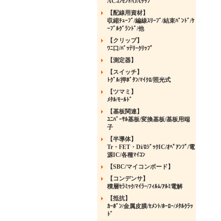
ACｺﾝｾﾝﾄ/OAﾀｯﾌﾟ
【配線用資材】
収縮ﾁｭｰﾌﾞ/編線ｽﾘｰﾌﾞ/結束ﾊﾞﾝﾄﾞ/ｹ
ｰﾌﾞﾙｸﾞﾗﾝﾄﾞ/他
【クリップ】
ﾜﾆ口/ﾊﾞｯﾃﾘｰｸﾘｯﾌﾟ
【測定器】
【スイッチ】
ﾄｸﾞﾙ/押ﾎﾞﾀﾝ/ﾏｲｸﾛ/照光式
【ツマミ】
ﾒﾀﾙ/ﾓｰﾙﾄﾞ
【基板関連】
ﾕﾆﾊﾞｰｻﾙ基板/変換基板/基板用端
子
【半導体】
Tr・FET・Di/ﾛｼﾞｯｸIC/ｵﾍﾟｱﾝﾌﾟ/電
源IC/各種ﾏｲｺﾝ
【SBC/マイコンボード】
【コンデンサ】
積層ｾﾗﾐｯｸ/ﾏｲﾗｰ/ﾌｨﾙﾑ/ｱﾙﾐ電解
【抵抗】
ｶｰﾎﾞﾝ/金属皮膜/ｾﾒﾝﾄ/ﾎｰﾛｰ/ﾒﾀﾙｸﾗｯ
ﾄﾞ