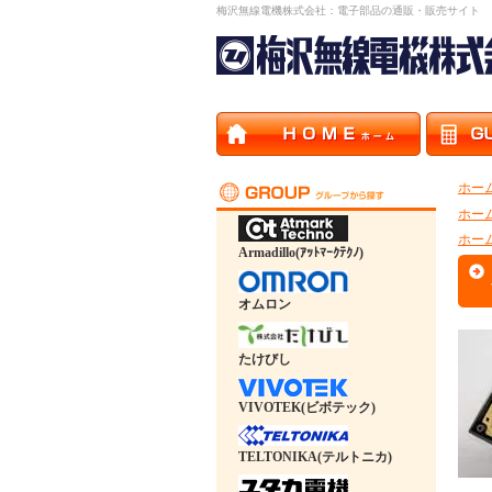
梅沢無線電機株式会社：電子部品の通販・販売サイト
ホー
ホー
ホー
Armadillo(ｱｯﾄﾏｰｸﾃｸﾉ)
オムロン
たけびし
VIVOTEK(ビボテック)
TELTONIKA(テルトニカ)