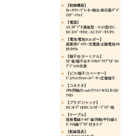
【制御機器】
ﾘﾚｰ/ﾀｲﾏｰ/ﾌﾞﾚｰｶｰ/検出/表示器/ﾃﾞﾊﾞ
ｲｽｹﾞｰﾄｳｪｲ
【電源】
ACｱﾀﾞﾌﾟﾀ/基板型・ﾕﾆｯﾄ型/DC-
DCｺﾝﾊﾞｰﾀ/DC-ACｲﾝﾊﾞｰﾀ/UPS
【電池/電池ホルダー】
産業用ﾊﾞｯﾃﾘｰ/充電器/太陽電池/ｱﾙ
ｶﾘ/ﾘﾁｳﾑ
【端子台/ターミナル】
ﾗｸﾞ板/端子台/ﾀｰﾐﾅﾙ/ﾊﾞﾅﾅﾌﾟﾗｸﾞ/ﾁｯ
ﾌﾟｼﾞｬｯｸ/矢形
【ビス/端子/スペーサー】
ﾋﾞｽ/ﾅｯﾄ/ﾜｯｼｬｰ/ｽﾍﾟｰｻｰ/圧着端子
【コネクタ】
ﾒﾀﾙ/同軸/D-sub/ｱﾝﾌｪﾉｰﾙ/XLR/QI/
ﾅｲﾛﾝ
【プラグ/ジャック】
DC/ｵｰﾃﾞｨｵ/RCA/ｼｶﾞｰﾌﾟﾗｸﾞ/他
【ケーブル】
規格電線/ｼｰﾙﾄﾞ線/同軸/平行線/ｽ
ｽﾞﾒｯｷ線/ﾌﾟﾗｸﾞ付きｺｰﾄﾞ
【配線器具】