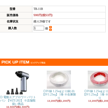
型番
TB-11B
販売価格
590円(税53円)
在庫状況
残り29個です
購入数
個
◎IV線 1.25sq(より線) 白
◎IV線 1.25sq(よ
【IV1.25sq
】 1巻 ※在庫限
【IV1.25sq
】 1巻 
◎ 電動エアブロワー バリト
り
り
バシ 【WZT-202】 ※店舗取
13,200円(税1,200円)
13,200円(税1,20
扱い商品
16,500円(税1,500円)