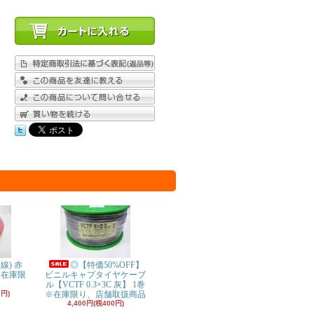
り線) 赤
◎【特価50%OFF】
※在庫限
ビニルキャプタイヤケーブ
ル【VCTF 0.3×3C 灰】 1巻
0円)
※在庫限り、店舗取扱商品
4,400円(税400円)