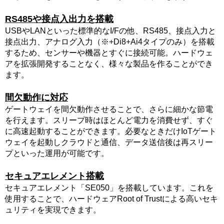
RS485や接点入出力を搭載
USBやLANといった標準的なI/Fの他、RS485、接点入力と
接点出力、アナログ入力（※+Di8+Ai4タイプのみ）を搭載
するため、センサーや機器とすぐに接続可能。ハードウェ
アを拡張開発することなく、様々な製品を作ることができ
ます。
間欠動作に対応
ゲートウェイを間欠動作させることで、さらに細かな節電
を行えます。スリープ時はほとんど電力を消費せず、すぐ
に高速起動することができます。必要なときだけIoTゲート
ウェイを起動しクラウドと通信、データ送信後は再スリー
プといった運用が可能です。
セキュアエレメント搭載
セキュアエレメント「SE050」を搭載しています。これを
使用することで、ハードウェアRoot of Trustによる高いセキ
ュリティを実現できます。