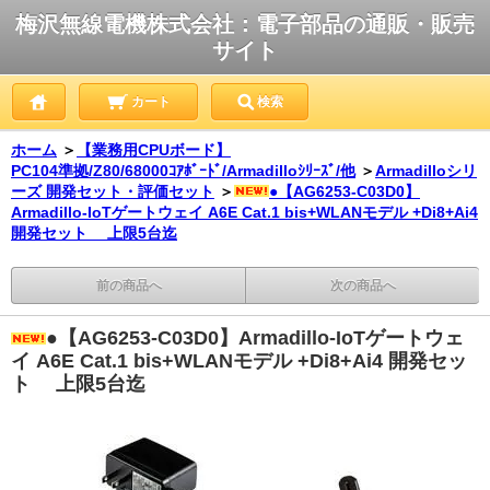
梅沢無線電機株式会社：電子部品の通販・販売
サイト
カート
検索
ホーム
＞
【業務用CPUボード】
PC104準拠/Z80/68000ｺｱﾎﾞｰﾄﾞ/Armadilloｼﾘｰｽﾞ/他
＞
Armadilloシリ
ーズ 開発セット・評価セット
＞
●【AG6253-C03D0】
Armadillo-IoTゲートウェイ A6E Cat.1 bis+WLANモデル +Di8+Ai4
開発セット 上限5台迄
前の商品へ
次の商品へ
●【AG6253-C03D0】Armadillo-IoTゲートウェ
イ A6E Cat.1 bis+WLANモデル +Di8+Ai4 開発セッ
ト 上限5台迄