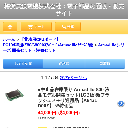
梅沢無線電機株式会社：電子部品の通販・販売
サイト
カート
検索
ホーム
＞
【業務用CPUボード】
PC104準拠/Z80/68000ｺｱﾎﾞｰﾄﾞ/Armadilloｼﾘｰｽﾞ/他
＞
Armadilloシリ
ーズ 開発セット・評価セット
おすすめ順
価格順
新着順
1-12 / 34
次のページへ
●中止品在庫限り Armadillo-840 液
晶モデル開発セット(1GB版)新フラ
ッシュメモリ適用品【A8431-
D00Z】 ※特価品
44,000円(税4,000円)
A8431-D00Z