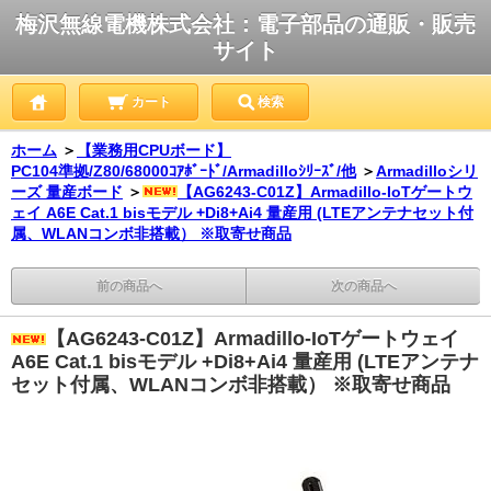
梅沢無線電機株式会社：電子部品の通販・販売
サイト
カート
検索
ホーム
＞
【業務用CPUボード】
PC104準拠/Z80/68000ｺｱﾎﾞｰﾄﾞ/Armadilloｼﾘｰｽﾞ/他
＞
Armadilloシリ
ーズ 量産ボード
＞
【AG6243-C01Z】Armadillo-IoTゲートウ
ェイ A6E Cat.1 bisモデル +Di8+Ai4 量産用 (LTEアンテナセット付
属、WLANコンボ非搭載） ※取寄せ商品
前の商品へ
次の商品へ
【AG6243-C01Z】Armadillo-IoTゲートウェイ
A6E Cat.1 bisモデル +Di8+Ai4 量産用 (LTEアンテナ
セット付属、WLANコンボ非搭載） ※取寄せ商品