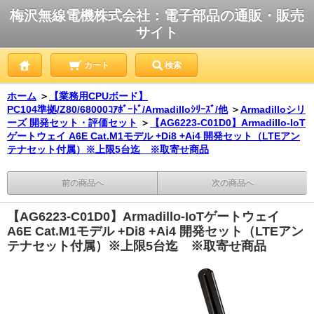
梅沢無線電機株式会社：電子部品の通販・販売
サイト
カート
検索
ホーム
＞
【業務用CPUボード】
PC104準拠/Z80/68000ｺｱﾎﾞｰﾄﾞ/Armadilloｼﾘｰｽﾞ/他
＞
Armadilloシリ
ーズ 開発セット・評価セット
＞
【AG6223-C01D0】Armadillo-IoT
ゲートウェイ A6E Cat.M1モデル +Di8 +Ai4 開発セット（LTEアン
テナセット付属）※上限5台迄 ※取寄せ商品
前の商品へ
次の商品へ
【AG6223-C01D0】Armadillo-IoTゲートウェイ
A6E Cat.M1モデル +Di8 +Ai4 開発セット（LTEアン
テナセット付属）※上限5台迄 ※取寄せ商品