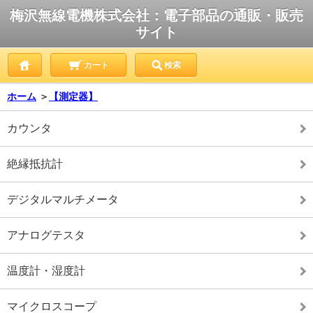
梅沢無線電機株式会社：電子部品の通販・販売
サイト
カート
検索
ホーム
＞
【測定器】
カウンタ
絶縁抵抗計
デジタルマルチメータ
アナログテスタ
温度計・湿度計
マイクロスコープ