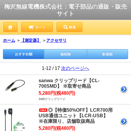
梅沢無線電機株式会社：電子部品の通販・販売
サイト
カート
検索
ホーム
＞
【測定器】
＞
アクセサリ
おすすめ順
価格順
新着順
1-12 / 17
次のページへ
sanwa クリップリード【CL-
700SMD】 ※取寄せ商品
5,280円(税480円)
SMDクリップリード
◎【特価50%OFF】LCR700用
USB通信ユニット【LCR-USB】
※在庫限り、店舗取扱商品
5,280円(税480円)