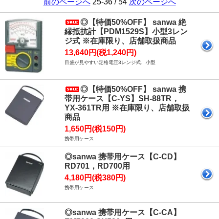
前のページへ
25-36 / 54
次のページへ
◎【特価50%OFF】 sanwa 絶
縁抵抗計【PDM1529S】小型3レン
ジ式 ※在庫限り、店舗取扱商品
13,640円(税1,240円)
目盛が見やすい定格電圧3レンジ式、小型
◎【特価50%OFF】 sanwa 携
帯用ケース【C-YS】SH-88TR，
YX-361TR用 ※在庫限り、店舗取扱
商品
1,650円(税150円)
携帯用ケース
◎sanwa 携帯用ケース【C-CD】
RD701，RD700用
4,180円(税380円)
携帯用ケース
◎sanwa 携帯用ケース【C-CA】