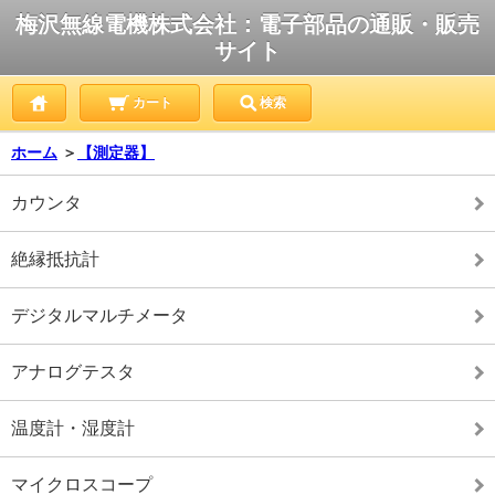
梅沢無線電機株式会社：電子部品の通販・販売
サイト
カート
検索
ホーム
＞
【測定器】
カウンタ
絶縁抵抗計
デジタルマルチメータ
アナログテスタ
温度計・湿度計
マイクロスコープ