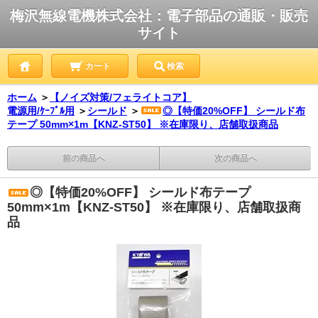
梅沢無線電機株式会社：電子部品の通販・販売
サイト
カート
検索
ホーム
＞
【ノイズ対策/フェライトコア】
電源用/ｹｰﾌﾞﾙ用
＞
シールド
＞
◎【特価20%OFF】 シールド布
テープ 50mm×1m【KNZ-ST50】 ※在庫限り、店舗取扱商品
前の商品へ
次の商品へ
◎【特価20%OFF】 シールド布テープ
50mm×1m【KNZ-ST50】 ※在庫限り、店舗取扱商
品