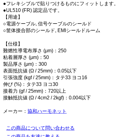
●フレキシブルで貼りつけるものにフィットします。
●UL510 (FR) 認定品です。
【用途】
○電源ケーブル, 信号ケーブルのシールド
○筐体接合部のシールド, EMIシールドルーム
【仕様】
難燃性導電布厚さ (μm)：250
粘着層厚さ (μm)：50
製品厚さ (μm)：300
表面抵抗値 (Ω / 25mm)：0.05以下
引張強度 (kgf / 25mm)：タテ33 ヨコ16
伸び (%)：タテ33 ヨコ30
接着力 (gf / 25mm)：720以上
接触抵抗値 (Ω / 4cm2 / 2kgf)：0.004以下
メーカー：
協和ハーモネット
この商品について問い合わせる
この商品を友達に教える