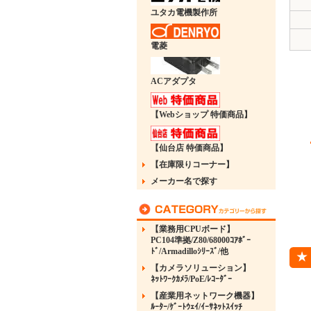
ユタカ電機製作所
電菱
ACアダプタ
【Webショップ 特価商品】
【仙台店 特価商品】
【在庫限りコーナー】
メーカー名で探す
【業務用CPUボード】
PC104準拠/Z80/68000ｺｱﾎﾞｰ
ﾄﾞ/Armadilloｼﾘｰｽﾞ/他
【カメラソリューション】
ﾈｯﾄﾜｰｸｶﾒﾗ/PoE/ﾚｺｰﾀﾞｰ
【産業用ネットワーク機器】
ﾙｰﾀｰ/ｹﾞｰﾄｳｪｲ/ｲｰｻﾈｯﾄｽｲｯﾁ