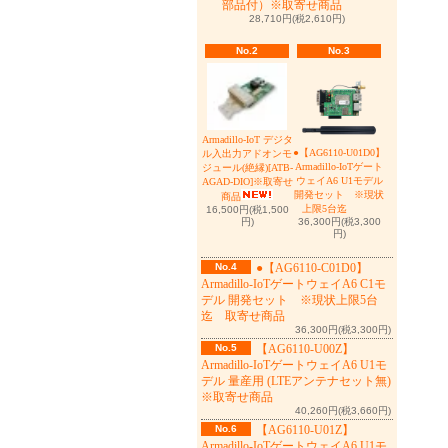
部品付）※取寄せ商品
28,710円(税2,610円)
No.2
No.3
Armadillo-IoT デジタ
●【AG6110-U01D0】
ル入出力アドオンモ
Armadillo-IoTゲート
ジュール(絶縁)[ATB-
ウェイA6 U1モデル
AGAD-DIO]※取寄せ
開発セット ※現状
商品
上限5台迄
16,500円(税1,500
36,300円(税3,300
円)
円)
No.4
●【AG6110-C01D0】
Armadillo-IoTゲートウェイA6 C1モ
デル 開発セット ※現状上限5台
迄 取寄せ商品
36,300円(税3,300円)
No.5
【AG6110-U00Z】
Armadillo-IoTゲートウェイA6 U1モ
デル 量産用 (LTEアンテナセット無)
※取寄せ商品
40,260円(税3,660円)
No.6
【AG6110-U01Z】
Armadillo-IoTゲートウェイA6 U1モ