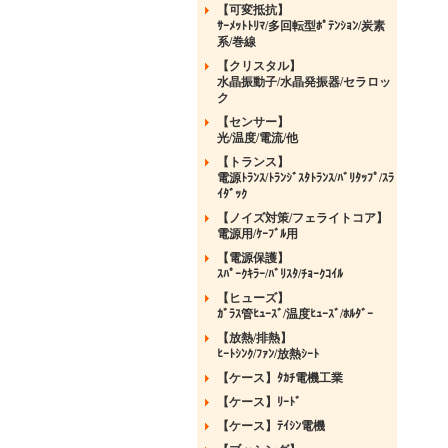
【可変抵抗】
ｻｰﾒｯﾄﾄﾘﾏ/多回転型ﾎﾟﾃﾝｼｮﾝ/炭素
系/巻線
【クリスタル】
水晶振動子/水晶発振器/セラロッ
ク
【センサー】
光/温度/電流/他
【トランス】
電源ﾄﾗﾝｽ/ﾄﾗﾝｼﾞｽﾀﾄﾗﾝｽ/ﾊﾞﾘﾀｯﾌﾟ/ｽﾗ
ｲﾀﾞｯｸ
【ノイズ対策/フェライトコア】
電源用/ｹｰﾌﾞﾙ用
【電源保護】
ｽﾊﾟｰｸｷﾗｰ/ﾊﾞﾘｽﾀ/ﾁｮｰｸｺｲﾙ
【ヒューズ】
ｶﾞﾗｽ管ﾋｭｰｽﾞ/温度ﾋｭｰｽﾞ/ﾎﾙﾀﾞｰ
【放熱/排熱】
ﾋｰﾄｼﾝｸ/ﾌｧﾝ/放熱ｼｰﾄ
【ケース】ﾀｶﾁ電機工業
【ケース】ﾘｰﾄﾞ
【ケース】ﾃｲｼﾝ電機