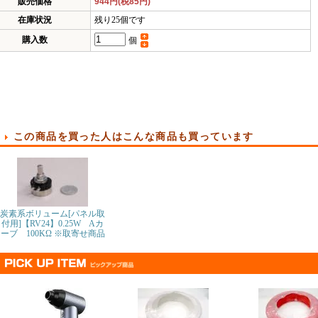
販売価格
944円(税85円)
在庫状況
残り25個です
購入数
個
この商品を買った人はこんな商品も買っています
炭素系ボリューム[パネル取
付用]【RV24】0.25W Aカ
ーブ 100KΩ ※取寄せ商品