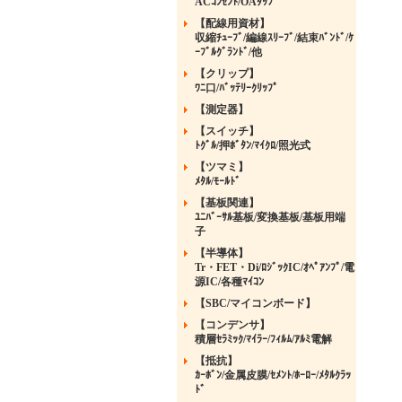
ACｺﾝｾﾝﾄ/OAﾀｯﾌﾟ
【配線用資材】
収縮ﾁｭｰﾌﾞ/編線ｽﾘｰﾌﾞ/結束ﾊﾞﾝﾄﾞ/ｹ
ｰﾌﾞﾙｸﾞﾗﾝﾄﾞ/他
【クリップ】
ﾜﾆ口/ﾊﾞｯﾃﾘｰｸﾘｯﾌﾟ
【測定器】
【スイッチ】
ﾄｸﾞﾙ/押ﾎﾞﾀﾝ/ﾏｲｸﾛ/照光式
【ツマミ】
ﾒﾀﾙ/ﾓｰﾙﾄﾞ
【基板関連】
ﾕﾆﾊﾞｰｻﾙ基板/変換基板/基板用端
子
【半導体】
Tr・FET・Di/ﾛｼﾞｯｸIC/ｵﾍﾟｱﾝﾌﾟ/電
源IC/各種ﾏｲｺﾝ
【SBC/マイコンボード】
【コンデンサ】
積層ｾﾗﾐｯｸ/ﾏｲﾗｰ/ﾌｨﾙﾑ/ｱﾙﾐ電解
【抵抗】
ｶｰﾎﾞﾝ/金属皮膜/ｾﾒﾝﾄ/ﾎｰﾛｰ/ﾒﾀﾙｸﾗｯ
ﾄﾞ