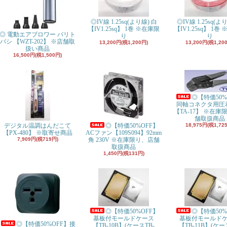
◎IV線 1.25sq(より線) 白
◎IV線 1.25sq(よ
【IV1.25sq
】 1巻 ※在庫限
【IV1.25sq
】 1巻 
◎ 電動エアブロワー バリト
り
り
バシ 【WZT-202】 ※店舗取
13,200円(税1,200円)
13,200円(税1,20
扱い商品
16,500円(税1,500円)
◎【特価50%
同軸コネクタ用圧
【TA-17】 ※在庫
舗取扱商品
デジタル温調はんだこて
◎【特価50%OFF】
18,975円(税1,72
【PX-480】 ※取寄せ商品
ACファン【109S094】92mm
7,909円(税719円)
角 230V ※在庫限り、店舗
取扱商品
1,450円(税131円)
◎【特価50%OFF】
◎【特価50%
基板付モールドケース
基板付モールド
◎【特価50%OFF】接
【TB-10B】(ケースTB-
【TB-11B】(ケー