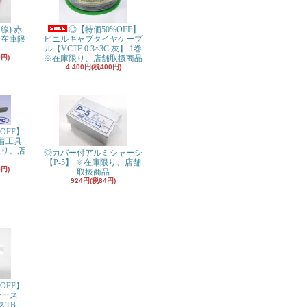
り線) 赤
◎【特価50%OFF】
※在庫限
ビニルキャプタイヤケーブ
ル【VCTF 0.3×3C 灰】 1巻
0円)
※在庫限り、店舗取扱商品
4,400円(税400円)
OFF】
着工具
限り、店
◎カバー付アルミシャーシ
【P-5】 ※在庫限り、店舗
5円)
取扱商品
924円(税84円)
OFF】
ケース
スTB-