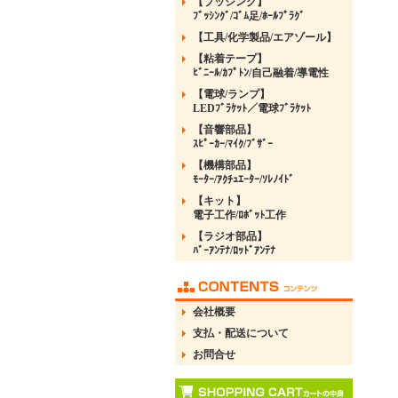
【ブッシング】
ﾌﾞｯｼﾝｸﾞ/ｺﾞﾑ足/ﾎｰﾙﾌﾟﾗｸﾞ
【工具/化学製品/エアゾール】
【粘着テープ】
ﾋﾞﾆｰﾙ/ｶﾌﾟﾄﾝ/自己融着/導電性
【電球/ランプ】
LEDﾌﾞﾗｹｯﾄ／電球ﾌﾞﾗｹｯﾄ
【音響部品】
ｽﾋﾟｰｶｰ/ﾏｲｸ/ﾌﾞｻﾞｰ
【機構部品】
ﾓｰﾀｰ/ｱｸﾁｭｴｰﾀｰ/ｿﾚﾉｲﾄﾞ
【キット】
電子工作/ﾛﾎﾞｯﾄ工作
【ラジオ部品】
ﾊﾞｰｱﾝﾃﾅ/ﾛｯﾄﾞｱﾝﾃﾅ
会社概要
支払・配送について
お問合せ