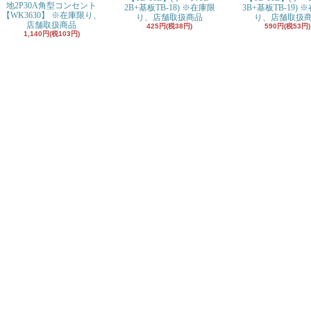
地2P30A角型コンセント
2B+基板TB-18) ※在庫限
3B+基板TB-19) 
【WK3630】 ※在庫限り、
り、店舗取扱商品
り、店舗取扱
店舗取扱商品
425円(税38円)
590円(税53円)
1,140円(税103円)