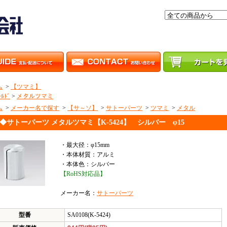
ム
>
【ツマミ】
ｰﾙﾄﾞ
>
メタルツマミ
ム
>
メーカー名で探す
>
【サ～ソ】
>
サトーパーツ
>
ツマミ
>
メタル
◆サトーパーツ メタルツマミ【K-5424】 シルバー φ15
・最大径：φ15mm
・本体材質：アルミ
・本体色：シルバー
【RoHS対応品】
メーカー名：
サトーパーツ
型番
SA0108(K-5424)