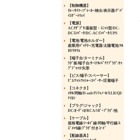
【制御機器】
ﾘﾚｰ/ﾀｲﾏｰ/ﾌﾞﾚｰｶｰ/検出/表示器/ﾃﾞﾊﾞ
ｲｽｹﾞｰﾄｳｪｲ
【電源】
ACｱﾀﾞﾌﾟﾀ/基板型・ﾕﾆｯﾄ型/DC-
DCｺﾝﾊﾞｰﾀ/DC-ACｲﾝﾊﾞｰﾀ/UPS
【電池/電池ホルダー】
産業用ﾊﾞｯﾃﾘｰ/充電器/太陽電池/ｱﾙ
ｶﾘ/ﾘﾁｳﾑ
【端子台/ターミナル】
ﾗｸﾞ板/端子台/ﾀｰﾐﾅﾙ/ﾊﾞﾅﾅﾌﾟﾗｸﾞ/ﾁｯ
ﾌﾟｼﾞｬｯｸ/矢形
【ビス/端子/スペーサー】
ﾋﾞｽ/ﾅｯﾄ/ﾜｯｼｬｰ/ｽﾍﾟｰｻｰ/圧着端子
【コネクタ】
ﾒﾀﾙ/同軸/D-sub/ｱﾝﾌｪﾉｰﾙ/XLR/QI/
ﾅｲﾛﾝ
【プラグ/ジャック】
DC/ｵｰﾃﾞｨｵ/RCA/ｼｶﾞｰﾌﾟﾗｸﾞ/他
【ケーブル】
規格電線/ｼｰﾙﾄﾞ線/同軸/平行線/ｽ
ｽﾞﾒｯｷ線/ﾌﾟﾗｸﾞ付きｺｰﾄﾞ
【配線器具】