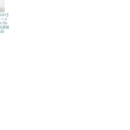
OFF】
ケース
スTB-
※在庫限
商品