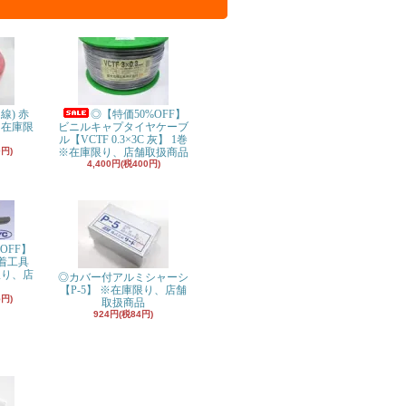
り線) 赤
◎【特価50%OFF】
※在庫限
ビニルキャプタイヤケーブ
ル【VCTF 0.3×3C 灰】 1巻
0円)
※在庫限り、店舗取扱商品
4,400円(税400円)
OFF】
着工具
限り、店
◎カバー付アルミシャーシ
【P-5】 ※在庫限り、店舗
5円)
取扱商品
924円(税84円)