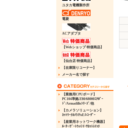
ユタカ電機製作所
電菱
ACアダプタ
【Webショップ 特価商品】
【仙台店 特価商品】
【在庫限りコーナー】
メーカー名で探す
【業務用CPUボード】
PC104準拠/Z80/68000ｺｱﾎﾞｰ
ﾄﾞ/Armadilloｼﾘｰｽﾞ/他
【カメラソリューション】
ﾈｯﾄﾜｰｸｶﾒﾗ/PoE/ﾚｺｰﾀﾞｰ
【産業用ネットワーク機器】
ﾙｰﾀｰ/ｹﾞｰﾄｳｪｲ/ｲｰｻﾈｯﾄｽｲｯﾁ