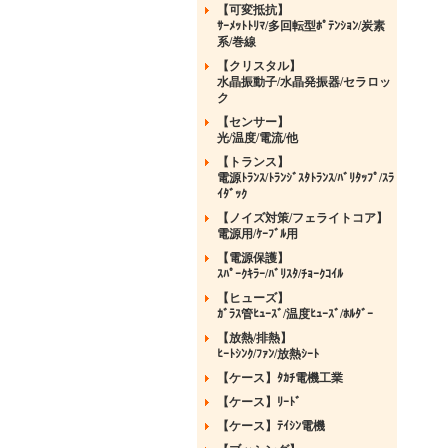
【可変抵抗】
ｻｰﾒｯﾄﾄﾘﾏ/多回転型ﾎﾟﾃﾝｼｮﾝ/炭素
系/巻線
【クリスタル】
水晶振動子/水晶発振器/セラロッ
ク
【センサー】
光/温度/電流/他
【トランス】
電源ﾄﾗﾝｽ/ﾄﾗﾝｼﾞｽﾀﾄﾗﾝｽ/ﾊﾞﾘﾀｯﾌﾟ/ｽﾗ
ｲﾀﾞｯｸ
【ノイズ対策/フェライトコア】
電源用/ｹｰﾌﾞﾙ用
【電源保護】
ｽﾊﾟｰｸｷﾗｰ/ﾊﾞﾘｽﾀ/ﾁｮｰｸｺｲﾙ
【ヒューズ】
ｶﾞﾗｽ管ﾋｭｰｽﾞ/温度ﾋｭｰｽﾞ/ﾎﾙﾀﾞｰ
【放熱/排熱】
ﾋｰﾄｼﾝｸ/ﾌｧﾝ/放熱ｼｰﾄ
【ケース】ﾀｶﾁ電機工業
【ケース】ﾘｰﾄﾞ
【ケース】ﾃｲｼﾝ電機