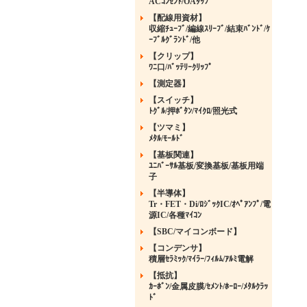
ACｺﾝｾﾝﾄ/OAﾀｯﾌﾟ
【配線用資材】
収縮ﾁｭｰﾌﾞ/編線ｽﾘｰﾌﾞ/結束ﾊﾞﾝﾄﾞ/ｹ
ｰﾌﾞﾙｸﾞﾗﾝﾄﾞ/他
【クリップ】
ﾜﾆ口/ﾊﾞｯﾃﾘｰｸﾘｯﾌﾟ
【測定器】
【スイッチ】
ﾄｸﾞﾙ/押ﾎﾞﾀﾝ/ﾏｲｸﾛ/照光式
【ツマミ】
ﾒﾀﾙ/ﾓｰﾙﾄﾞ
【基板関連】
ﾕﾆﾊﾞｰｻﾙ基板/変換基板/基板用端
子
【半導体】
Tr・FET・Di/ﾛｼﾞｯｸIC/ｵﾍﾟｱﾝﾌﾟ/電
源IC/各種ﾏｲｺﾝ
【SBC/マイコンボード】
【コンデンサ】
積層ｾﾗﾐｯｸ/ﾏｲﾗｰ/ﾌｨﾙﾑ/ｱﾙﾐ電解
【抵抗】
ｶｰﾎﾞﾝ/金属皮膜/ｾﾒﾝﾄ/ﾎｰﾛｰ/ﾒﾀﾙｸﾗｯ
ﾄﾞ