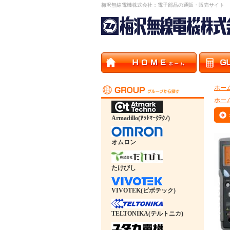
梅沢無線電機株式会社：電子部品の通販・販売サイト
ホー
ホー
Armadillo(ｱｯﾄﾏｰｸﾃｸﾉ)
オムロン
たけびし
VIVOTEK(ビボテック)
TELTONIKA(テルトニカ)