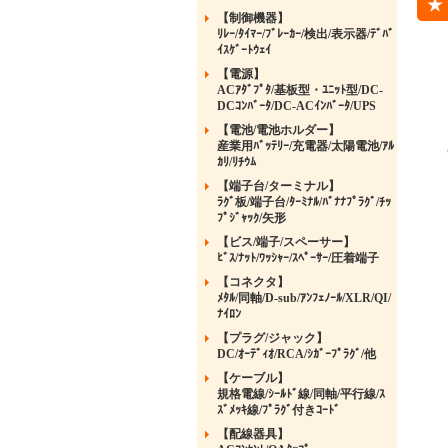
【制御機器】
ﾘﾚｰ/ﾀｲﾏｰ/ﾌﾞﾚｰｶｰ/検出/表示器/ﾃﾞﾊﾞ
ｲｽｹﾞｰﾄｳｪｲ
【電源】
ACｱﾀﾞﾌﾟﾀ/基板型・ﾕﾆｯﾄ型/DC-
DCｺﾝﾊﾞｰﾀ/DC-ACｲﾝﾊﾞｰﾀ/UPS
【電池/電池ホルダー】
産業用ﾊﾞｯﾃﾘｰ/充電器/太陽電池/ｱﾙ
ｶﾘ/ﾘﾁｳﾑ
【端子台/ターミナル】
ﾗｸﾞ板/端子台/ﾀｰﾐﾅﾙ/ﾊﾞﾅﾅﾌﾟﾗｸﾞ/ﾁｯ
ﾌﾟｼﾞｬｯｸ/矢形
【ビス/端子/スペーサー】
ﾋﾞｽ/ﾅｯﾄ/ﾜｯｼｬｰ/ｽﾍﾟｰｻｰ/圧着端子
【コネクタ】
ﾒﾀﾙ/同軸/D-sub/ｱﾝﾌｪﾉｰﾙ/XLR/QI/
ﾅｲﾛﾝ
【プラグ/ジャック】
DC/ｵｰﾃﾞｨｵ/RCA/ｼｶﾞｰﾌﾟﾗｸﾞ/他
【ケーブル】
規格電線/ｼｰﾙﾄﾞ線/同軸/平行線/ｽ
ｽﾞﾒｯｷ線/ﾌﾟﾗｸﾞ付きｺｰﾄﾞ
【配線器具】