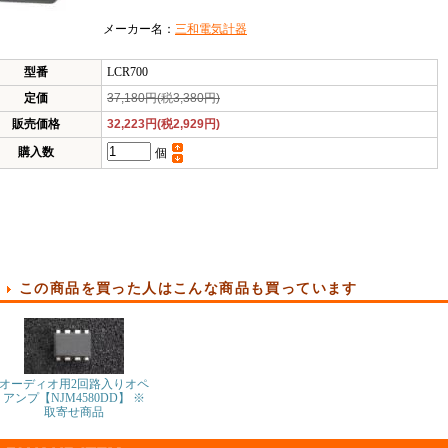
メーカー名：
三和電気計器
型番
LCR700
定価
37,180円(税3,380円)
販売価格
32,223円(税2,929円)
購入数
個
この商品を買った人はこんな商品も買っています
オーディオ用2回路入りオペ
アンプ【NJM4580DD】 ※
取寄せ商品