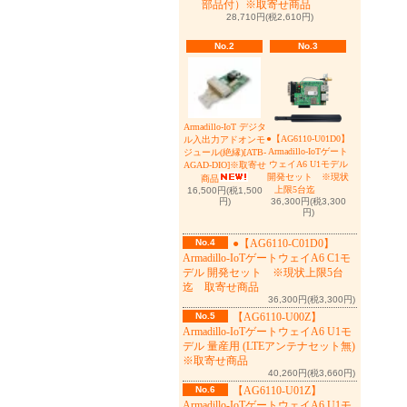
部品付）※取寄せ商品
28,710円(税2,610円)
No.2
No.3
Armadillo-IoT デジタ
●【AG6110-U01D0】
ル入出力アドオンモ
Armadillo-IoTゲート
ジュール(絶縁)[ATB-
ウェイA6 U1モデル
AGAD-DIO]※取寄せ
開発セット ※現状
商品
上限5台迄
16,500円(税1,500
36,300円(税3,300
円)
円)
No.4
●【AG6110-C01D0】
Armadillo-IoTゲートウェイA6 C1モ
デル 開発セット ※現状上限5台
迄 取寄せ商品
36,300円(税3,300円)
No.5
【AG6110-U00Z】
Armadillo-IoTゲートウェイA6 U1モ
デル 量産用 (LTEアンテナセット無)
※取寄せ商品
40,260円(税3,660円)
No.6
【AG6110-U01Z】
Armadillo-IoTゲートウェイA6 U1モ