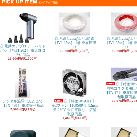
◎IV線 1.25sq(より線) 白
◎IV線 1.25sq(よ
【IV1.25sq
】 1巻 ※在庫限
【IV1.25sq
】 1巻 
◎ 電動エアブロワー バリト
り
り
バシ 【WZT-202】 ※店舗取
13,200円(税1,200円)
13,200円(税1,20
扱い商品
16,500円(税1,500円)
◎【特価50%
同軸コネクタ用圧
【TA-17】 ※在庫
舗取扱商品
デジタル温調はんだこて
◎【特価50%OFF】
18,975円(税1,72
【PX-480】 ※取寄せ商品
ACファン【109S094】92mm
7,909円(税719円)
角 230V ※在庫限り、店舗
取扱商品
1,450円(税131円)