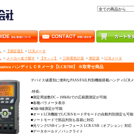
ム
>
【測定器】
>
LCRメータ
ム
>
メーカー名で探す
>
【サ～ソ】
>
三和電気計器
>
測定器
>
LCRメータ
sanwa ハンディＬＣＲメータ【LCR700】 ※取寄せ商品
デバイス値選別に便利なPASS/FAIL判別機能搭載ハンディLCR
-特長-
■測定周波数DC～100kHzでの広範囲測定が可能
■各種パラメータ表示
■2線/4線測定が可能
■オートLCR機能でL/C/R/Sモード/Pモードの自動判別測定も可能
■ソートモードで部品判別も容易に対応
■光リンクUSBインターフェース LCR-USB（オプション）対応
■データホールド／バックライト