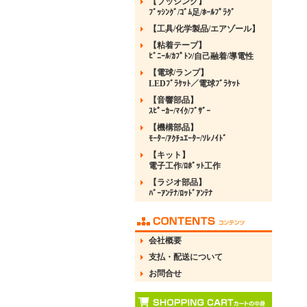
【ブッシング】
ﾌﾞｯｼﾝｸﾞ/ｺﾞﾑ足/ﾎｰﾙﾌﾟﾗｸﾞ
【工具/化学製品/エアゾール】
【粘着テープ】
ﾋﾞﾆｰﾙ/ｶﾌﾟﾄﾝ/自己融着/導電性
【電球/ランプ】
LEDﾌﾞﾗｹｯﾄ／電球ﾌﾞﾗｹｯﾄ
【音響部品】
ｽﾋﾟｰｶｰ/ﾏｲｸ/ﾌﾞｻﾞｰ
【機構部品】
ﾓｰﾀｰ/ｱｸﾁｭｴｰﾀｰ/ｿﾚﾉｲﾄﾞ
【キット】
電子工作/ﾛﾎﾞｯﾄ工作
【ラジオ部品】
ﾊﾞｰｱﾝﾃﾅ/ﾛｯﾄﾞｱﾝﾃﾅ
会社概要
支払・配送について
お問合せ