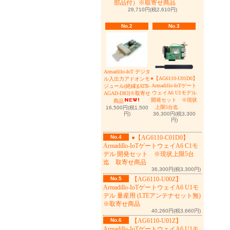
部品付）※取寄せ商品
28,710円(税2,610円)
No.2
No.3
Armadillo-IoT デジタ
●【AG6110-U01D0】
ル入出力アドオンモ
Armadillo-IoTゲート
ジュール(絶縁)[ATB-
ウェイA6 U1モデル
AGAD-DIO]※取寄せ
開発セット ※現状
商品
上限5台迄
16,500円(税1,500
36,300円(税3,300
円)
円)
No.4
●【AG6110-C01D0】
Armadillo-IoTゲートウェイA6 C1モ
デル 開発セット ※現状上限5台
迄 取寄せ商品
36,300円(税3,300円)
No.5
【AG6110-U00Z】
Armadillo-IoTゲートウェイA6 U1モ
デル 量産用 (LTEアンテナセット無)
※取寄せ商品
40,260円(税3,660円)
No.6
【AG6110-U01Z】
Armadillo-IoTゲートウェイA6 U1モ