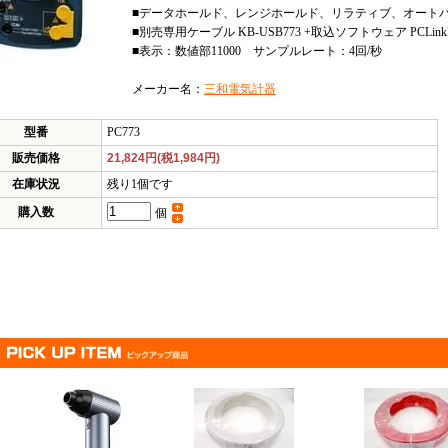
■データホールド、レンジホールド、リラティブ、オートパワ
■別売専用ケーブル KB-USB773 +取込ソフトウェア PCL
■表示：数値部11000 サンプルレート：4回/秒
メーカー名：
三和電気計器
型番
PC773
販売価格
21,824円(税1,984円)
在庫状況
残り1個です
購入数
個