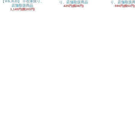
【WK3630】 ※在庫限り、
り、店舗取扱商品
り、店舗取扱
店舗取扱商品
425円(税38円)
590円(税53円)
1,140円(税103円)