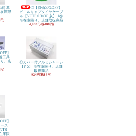
り線) 赤
◎【特価50%OFF】
※在庫限
ビニルキャプタイヤケーブ
ル【VCTF 0.3×3C 灰】 1巻
0円)
※在庫限り、店舗取扱商品
4,400円(税400円)
OFF】
着工具
限り、店
◎カバー付アルミシャーシ
【P-5】 ※在庫限り、店舗
5円)
取扱商品
924円(税84円)
OFF】
ケース
スTB-
※在庫限