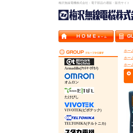
梅沢無線電機株式会社：電子部品の通販・販売サイト
ホー
ホー
ホー
Armadillo(ｱｯﾄﾏｰｸﾃｸﾉ)
オムロン
たけびし
VIVOTEK(ビボテック)
TELTONIKA(テルトニカ)