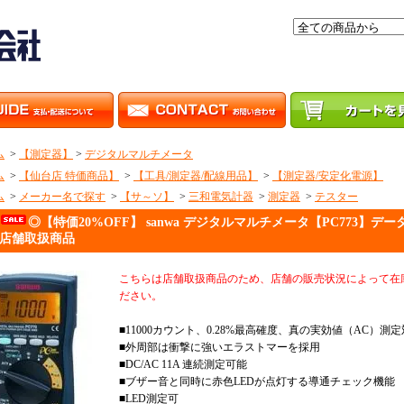
ム
>
【測定器】
>
デジタルマルチメータ
ム
>
【仙台店 特価商品】
>
【工具/測定器/配線用品】
>
【測定器/安定化電源】
ム
>
メーカー名で探す
>
【サ～ソ】
>
三和電気計器
>
測定器
>
テスター
◎【特価20%OFF】 sanwa デジタルマルチメータ【PC773
店舗取扱商品
こちらは店舗取扱商品のため、店舗の販売状況によって在
ださい。
■11000カウント、0.28%最高確度、真の実効値（AC）測
■外周部は衝撃に強いエラストマーを採用
■DC/AC 11A 連続測定可能
■ブザー音と同時に赤色LEDが点灯する導通チェック機能
■LED測定可