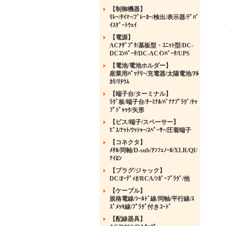
【制御機器】
ﾘﾚｰ/ﾀｲﾏｰ/ﾌﾞﾚｰｶｰ/検出/表示器/ﾃﾞﾊﾞ
ｲｽｹﾞｰﾄｳｪｲ
【電源】
ACｱﾀﾞﾌﾟﾀ/基板型・ﾕﾆｯﾄ型/DC-
DCｺﾝﾊﾞｰﾀ/DC-ACｲﾝﾊﾞｰﾀ/UPS
【電池/電池ホルダー】
産業用ﾊﾞｯﾃﾘｰ/充電器/太陽電池/ｱﾙ
ｶﾘ/ﾘﾁｳﾑ
【端子台/ターミナル】
ﾗｸﾞ板/端子台/ﾀｰﾐﾅﾙ/ﾊﾞﾅﾅﾌﾟﾗｸﾞ/ﾁｯ
ﾌﾟｼﾞｬｯｸ/矢形
【ビス/端子/スペーサー】
ﾋﾞｽ/ﾅｯﾄ/ﾜｯｼｬｰ/ｽﾍﾟｰｻｰ/圧着端子
【コネクタ】
ﾒﾀﾙ/同軸/D-sub/ｱﾝﾌｪﾉｰﾙ/XLR/QI/
ﾅｲﾛﾝ
【プラグ/ジャック】
DC/ｵｰﾃﾞｨｵ/RCA/ｼｶﾞｰﾌﾟﾗｸﾞ/他
【ケーブル】
規格電線/ｼｰﾙﾄﾞ線/同軸/平行線/ｽ
ｽﾞﾒｯｷ線/ﾌﾟﾗｸﾞ付きｺｰﾄﾞ
【配線器具】