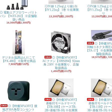
◎IV線 1.25sq(より線) 白
◎IV線 1.25sq(よ
【IV1.25sq
】 1巻 ※在庫限
【IV1.25sq
】 1巻 
◎ 電動エアブロワー バリト
り
り
バシ 【WZT-202】 ※店舗取
13,200円(税1,200円)
13,200円(税1,20
扱い商品
16,500円(税1,500円)
◎【特価50%
同軸コネクタ用圧
【TA-17】 ※在庫
舗取扱商品
デジタル温調はんだこて
◎【特価50%OFF】
18,975円(税1,72
【PX-480】 ※取寄せ商品
ACファン【109S094】92mm
7,909円(税719円)
角 230V ※在庫限り、店舗
取扱商品
1,450円(税131円)
◎【特価50%OFF】
◎【特価50%
基板付モールドケース
基板付モールド
◎【特価50%OFF】接
【TB-10B】(ケースTB-
【TB-11B】(ケー
地2P30A角型コンセント
2B+基板TB-18) ※在庫限
3B+基板TB-19) 