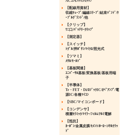
ACｺﾝｾﾝﾄ/OAﾀｯﾌﾟ
【配線用資材】
収縮ﾁｭｰﾌﾞ/編線ｽﾘｰﾌﾞ/結束ﾊﾞﾝﾄﾞ/ｹ
ｰﾌﾞﾙｸﾞﾗﾝﾄﾞ/他
【クリップ】
ﾜﾆ口/ﾊﾞｯﾃﾘｰｸﾘｯﾌﾟ
【測定器】
【スイッチ】
ﾄｸﾞﾙ/押ﾎﾞﾀﾝ/ﾏｲｸﾛ/照光式
【ツマミ】
ﾒﾀﾙ/ﾓｰﾙﾄﾞ
【基板関連】
ﾕﾆﾊﾞｰｻﾙ基板/変換基板/基板用端
子
【半導体】
Tr・FET・Di/ﾛｼﾞｯｸIC/ｵﾍﾟｱﾝﾌﾟ/電
源IC/各種ﾏｲｺﾝ
【SBC/マイコンボード】
【コンデンサ】
積層ｾﾗﾐｯｸ/ﾏｲﾗｰ/ﾌｨﾙﾑ/ｱﾙﾐ電解
【抵抗】
ｶｰﾎﾞﾝ/金属皮膜/ｾﾒﾝﾄ/ﾎｰﾛｰ/ﾒﾀﾙｸﾗｯ
ﾄﾞ