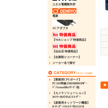
ユタカ電機製作所
電菱
ACアダプタ
【Webショップ 特価商品】
【仙台店 特価商品】
【在庫限りコーナー】
メーカー名で探す
【業務用CPUボード】
PC104準拠/Z80/68000ｺｱﾎﾞｰ
ﾄﾞ/Armadilloｼﾘｰｽﾞ/他
【カメラソリューション】
ﾈｯﾄﾜｰｸｶﾒﾗ/PoE/ﾚｺｰﾀﾞｰ
【産業用ネットワーク機器】
ﾙｰﾀｰ/ｹﾞｰﾄｳｪｲ/ｲｰｻﾈｯﾄｽｲｯﾁ