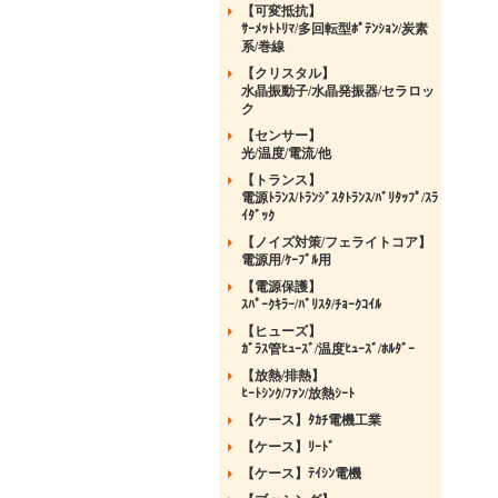
【可変抵抗】
ｻｰﾒｯﾄﾄﾘﾏ/多回転型ﾎﾟﾃﾝｼｮﾝ/炭素
系/巻線
【クリスタル】
水晶振動子/水晶発振器/セラロッ
ク
【センサー】
光/温度/電流/他
【トランス】
電源ﾄﾗﾝｽ/ﾄﾗﾝｼﾞｽﾀﾄﾗﾝｽ/ﾊﾞﾘﾀｯﾌﾟ/ｽﾗ
ｲﾀﾞｯｸ
【ノイズ対策/フェライトコア】
電源用/ｹｰﾌﾞﾙ用
【電源保護】
ｽﾊﾟｰｸｷﾗｰ/ﾊﾞﾘｽﾀ/ﾁｮｰｸｺｲﾙ
【ヒューズ】
ｶﾞﾗｽ管ﾋｭｰｽﾞ/温度ﾋｭｰｽﾞ/ﾎﾙﾀﾞｰ
【放熱/排熱】
ﾋｰﾄｼﾝｸ/ﾌｧﾝ/放熱ｼｰﾄ
【ケース】ﾀｶﾁ電機工業
【ケース】ﾘｰﾄﾞ
【ケース】ﾃｲｼﾝ電機