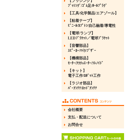
【ブッシング】
ﾌﾞｯｼﾝｸﾞ/ｺﾞﾑ足/ﾎｰﾙﾌﾟﾗｸﾞ
【工具/化学製品/エアゾール】
【粘着テープ】
ﾋﾞﾆｰﾙ/ｶﾌﾟﾄﾝ/自己融着/導電性
【電球/ランプ】
LEDﾌﾞﾗｹｯﾄ／電球ﾌﾞﾗｹｯﾄ
【音響部品】
ｽﾋﾟｰｶｰ/ﾏｲｸ/ﾌﾞｻﾞｰ
【機構部品】
ﾓｰﾀｰ/ｱｸﾁｭｴｰﾀｰ/ｿﾚﾉｲﾄﾞ
【キット】
電子工作/ﾛﾎﾞｯﾄ工作
【ラジオ部品】
ﾊﾞｰｱﾝﾃﾅ/ﾛｯﾄﾞｱﾝﾃﾅ
会社概要
支払・配送について
お問合せ