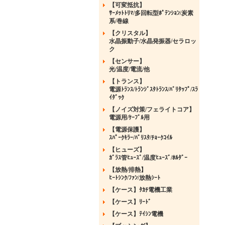
【可変抵抗】
ｻｰﾒｯﾄﾄﾘﾏ/多回転型ﾎﾟﾃﾝｼｮﾝ/炭素
系/巻線
【クリスタル】
水晶振動子/水晶発振器/セラロッ
ク
【センサー】
光/温度/電流/他
【トランス】
電源ﾄﾗﾝｽ/ﾄﾗﾝｼﾞｽﾀﾄﾗﾝｽ/ﾊﾞﾘﾀｯﾌﾟ/ｽﾗ
ｲﾀﾞｯｸ
【ノイズ対策/フェライトコア】
電源用/ｹｰﾌﾞﾙ用
【電源保護】
ｽﾊﾟｰｸｷﾗｰ/ﾊﾞﾘｽﾀ/ﾁｮｰｸｺｲﾙ
【ヒューズ】
ｶﾞﾗｽ管ﾋｭｰｽﾞ/温度ﾋｭｰｽﾞ/ﾎﾙﾀﾞｰ
【放熱/排熱】
ﾋｰﾄｼﾝｸ/ﾌｧﾝ/放熱ｼｰﾄ
【ケース】ﾀｶﾁ電機工業
【ケース】ﾘｰﾄﾞ
【ケース】ﾃｲｼﾝ電機