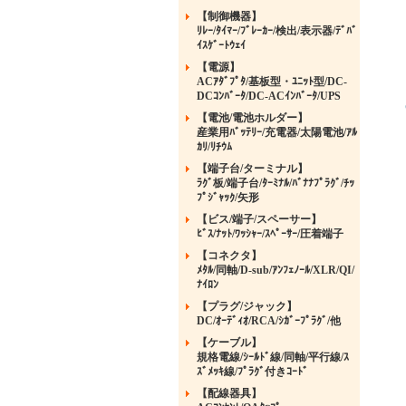
【制御機器】
ﾘﾚｰ/ﾀｲﾏｰ/ﾌﾞﾚｰｶｰ/検出/表示器/ﾃﾞﾊﾞ
ｲｽｹﾞｰﾄｳｪｲ
【電源】
ACｱﾀﾞﾌﾟﾀ/基板型・ﾕﾆｯﾄ型/DC-
DCｺﾝﾊﾞｰﾀ/DC-ACｲﾝﾊﾞｰﾀ/UPS
【電池/電池ホルダー】
産業用ﾊﾞｯﾃﾘｰ/充電器/太陽電池/ｱﾙ
ｶﾘ/ﾘﾁｳﾑ
【端子台/ターミナル】
ﾗｸﾞ板/端子台/ﾀｰﾐﾅﾙ/ﾊﾞﾅﾅﾌﾟﾗｸﾞ/ﾁｯ
ﾌﾟｼﾞｬｯｸ/矢形
【ビス/端子/スペーサー】
ﾋﾞｽ/ﾅｯﾄ/ﾜｯｼｬｰ/ｽﾍﾟｰｻｰ/圧着端子
【コネクタ】
ﾒﾀﾙ/同軸/D-sub/ｱﾝﾌｪﾉｰﾙ/XLR/QI/
ﾅｲﾛﾝ
【プラグ/ジャック】
DC/ｵｰﾃﾞｨｵ/RCA/ｼｶﾞｰﾌﾟﾗｸﾞ/他
【ケーブル】
規格電線/ｼｰﾙﾄﾞ線/同軸/平行線/ｽ
ｽﾞﾒｯｷ線/ﾌﾟﾗｸﾞ付きｺｰﾄﾞ
【配線器具】