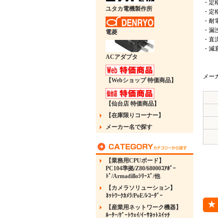
・定格
ユタカ電機製作所
・定
・耐電
・漏洩電
電菱
・直流
・減衰
ACアダプタ
メー
【Webショップ 特価商品】
【仙台店 特価商品】
【在庫限りコーナー】
メーカー名で探す
【業務用CPUボード】
PC104準拠/Z80/68000ｺｱﾎﾞｰ
ﾄﾞ/Armadilloｼﾘｰｽﾞ/他
【カメラソリューション】
ﾈｯﾄﾜｰｸｶﾒﾗ/PoE/ﾚｺｰﾀﾞｰ
【産業用ネットワーク機器】
ﾙｰﾀｰ/ｹﾞｰﾄｳｪｲ/ｲｰｻﾈｯﾄｽｲｯﾁ