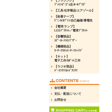
【ブッシング】
ﾌﾞｯｼﾝｸﾞ/ｺﾞﾑ足/ﾎｰﾙﾌﾟﾗｸﾞ
【工具/化学製品/エアゾール】
【粘着テープ】
ﾋﾞﾆｰﾙ/ｶﾌﾟﾄﾝ/自己融着/導電性
【電球/ランプ】
LEDﾌﾞﾗｹｯﾄ／電球ﾌﾞﾗｹｯﾄ
【音響部品】
ｽﾋﾟｰｶｰ/ﾏｲｸ/ﾌﾞｻﾞｰ
【機構部品】
ﾓｰﾀｰ/ｱｸﾁｭｴｰﾀｰ/ｿﾚﾉｲﾄﾞ
【キット】
電子工作/ﾛﾎﾞｯﾄ工作
【ラジオ部品】
ﾊﾞｰｱﾝﾃﾅ/ﾛｯﾄﾞｱﾝﾃﾅ
会社概要
支払・配送について
お問合せ