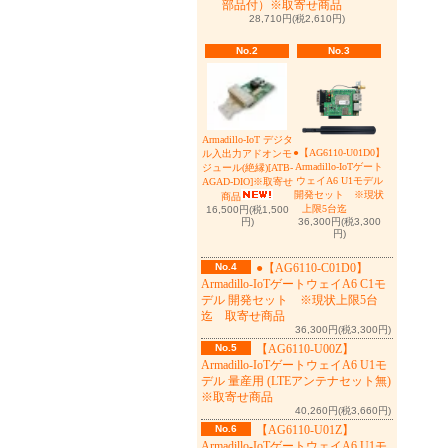
部品付）※取寄せ商品
28,710円(税2,610円)
No.2
No.3
Armadillo-IoT デジタ
●【AG6110-U01D0】
ル入出力アドオンモ
Armadillo-IoTゲート
ジュール(絶縁)[ATB-
ウェイA6 U1モデル
AGAD-DIO]※取寄せ
開発セット ※現状
商品
上限5台迄
16,500円(税1,500
36,300円(税3,300
円)
円)
No.4
●【AG6110-C01D0】
Armadillo-IoTゲートウェイA6 C1モ
デル 開発セット ※現状上限5台
迄 取寄せ商品
36,300円(税3,300円)
No.5
【AG6110-U00Z】
Armadillo-IoTゲートウェイA6 U1モ
デル 量産用 (LTEアンテナセット無)
※取寄せ商品
40,260円(税3,660円)
No.6
【AG6110-U01Z】
Armadillo-IoTゲートウェイA6 U1モ