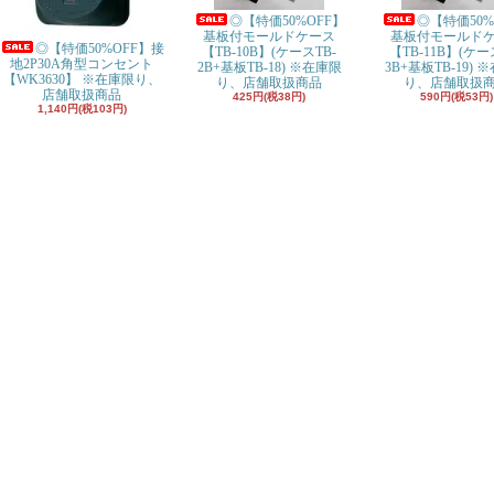
◎【特価50%OFF】
◎【特価50%
基板付モールドケース
基板付モールド
◎【特価50%OFF】接
【TB-10B】(ケースTB-
【TB-11B】(ケー
地2P30A角型コンセント
2B+基板TB-18) ※在庫限
3B+基板TB-19) 
【WK3630】 ※在庫限り、
り、店舗取扱商品
り、店舗取扱
店舗取扱商品
425円(税38円)
590円(税53円)
1,140円(税103円)