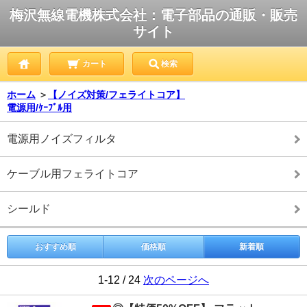
梅沢無線電機株式会社：電子部品の通販・販売
サイト
カート
検索
ホーム
＞
【ノイズ対策/フェライトコア】
電源用/ｹｰﾌﾞﾙ用
電源用ノイズフィルタ
ケーブル用フェライトコア
シールド
おすすめ順
価格順
新着順
1-12 / 24
次のページへ