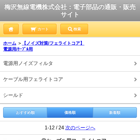
梅沢無線電機株式会社：電子部品の通販・販売
サイト
カート
検索
ホーム
＞
【ノイズ対策/フェライトコア】
電源用/ｹｰﾌﾞﾙ用
電源用ノイズフィルタ
ケーブル用フェライトコア
シールド
おすすめ順
価格順
新着順
1-12 / 24
次のページへ